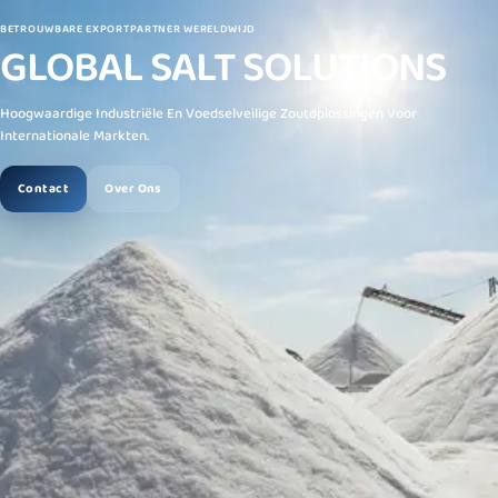
BETROUWBARE EXPORTPARTNER WERELDWIJD
GLOBAL SALT SOLUTIONS
Hoogwaardige Industriële En Voedselveilige Zoutoplossingen Voor
Internationale Markten.
Contact
Over Ons