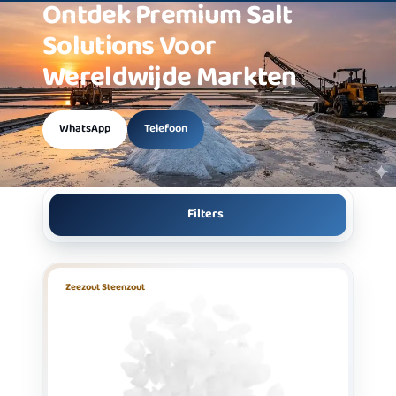
Ontdek
Premium Salt
Solutions
Voor
Wereldwijde Markten
WhatsApp
Telefoon
Filters
Zeezout Steenzout