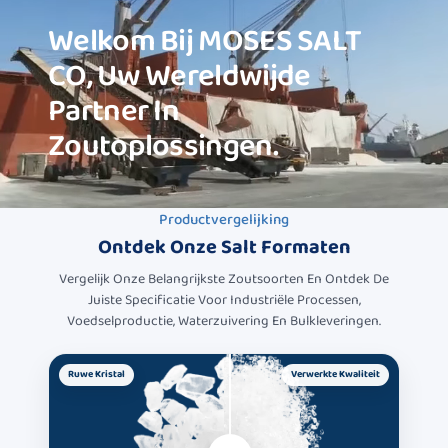
Welkom Bij
MOSES SALT
CO
, Uw Wereldwijde
Partner In
Zoutoplossingen.
Productvergelijking
Ontdek Onze
Salt Formaten
Vergelijk Onze Belangrijkste Zoutsoorten En Ontdek De
Juiste Specificatie Voor Industriële Processen,
Voedselproductie, Waterzuivering En Bulkleveringen.
Ruwe Kristal
Verwerkte Kwaliteit