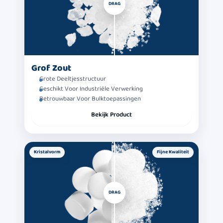
DRAG
Grof Zout
Grote Deeltjesstructuur
Geschikt Voor Industriële Verwerking
Betrouwbaar Voor Bulktoepassingen
Bekijk Product
Kristalvorm
Fijne Kwaliteit
DRAG